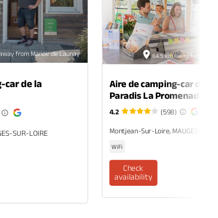
away from Manoir de Launay
64.5 km away from Mano
-car de la
Aire de camping-car du c
Paradis La Promenade
4.2
(598)
Montjean-Sur-Loire, MAUGES-SUR-
GES-SUR-LOIRE
WiFi
Check
availability