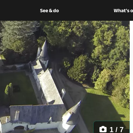
See & do
What's 
1 / 7