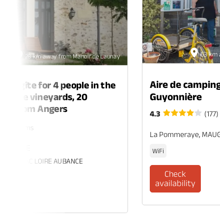
63 km 
28 km away from Manoir de Launay
Aire de camping
ing gîte for 4 people in the
Guyonnière
 of the vineyards, 20
tes from Angers
4.3
(177)
rs. 2 rooms
La Pommeraye, MAU
 ECUELLE
WiFi
es, BRISSAC LOIRE AUBANCE
Check
availability
eck
ability