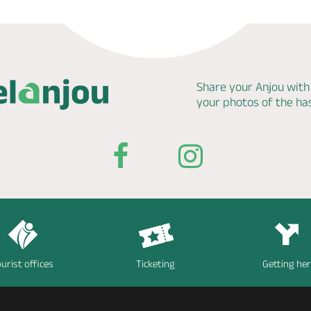
Share your Anjou with
your photos of the h
urist offices
Ticketing
Getting he