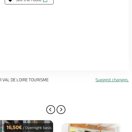
R VAL DE LOIRE TOURISME
Suggest changes.
PREVIOUS PAGE
NEXT PAGE
16,50€
/ Overnight basis
16€
/ O