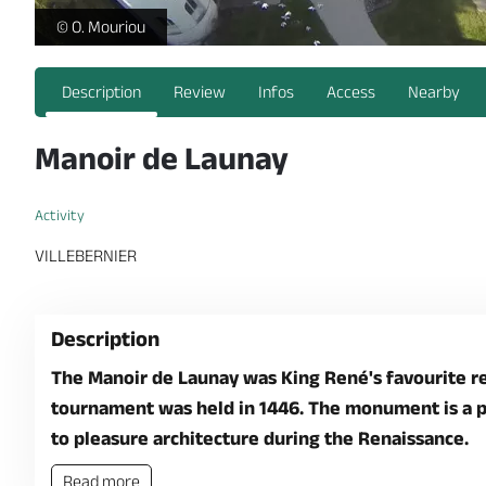
"L'envolée" manoir de Launay - Le Manoir de Launay vu du ciel
© O. Mouriou
Description
Review
Infos
Access
Nearby
Manoir de Launay
Activity
VILLEBERNIER
Description
The Manoir de Launay was King René's favourite r
tournament was held in 1446. The monument is a pe
to pleasure architecture during the Renaissance.
Read more