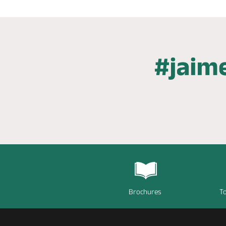
Brochures
To