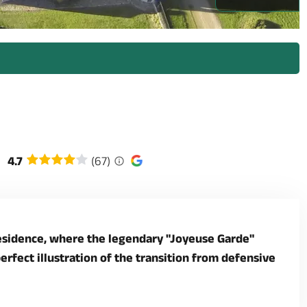
_1 -
4.7
(67)
esidence, where the legendary "Joyeuse Garde"
rfect illustration of the transition from defensive