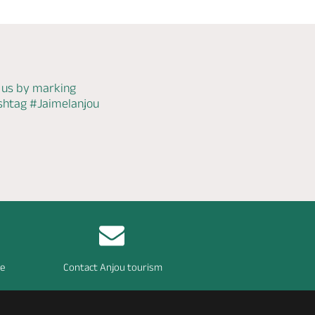
 us by marking
ashtag
#Jaimelanjou
re
Contact Anjou tourism