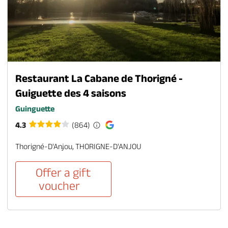
Restaurant La Cabane de Thorigné -
Guiguette des 4 saisons
Guinguette
4.3
(864)
Thorigné-D'Anjou, THORIGNE-D'ANJOU
Offer a gift
voucher