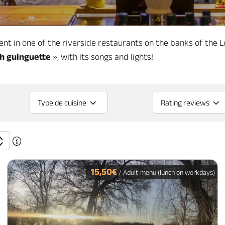
t in one of the riverside restaurants on the banks of the Loi
h guinguette
», with its songs and lights!
Type de cuisine
Rating reviews
15,50€
/ Adult menu (lunch on workdays)