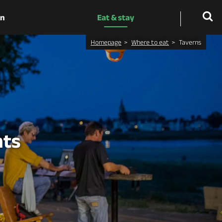
on
Eat & stay
Homepage
Where to eat
Taverns
nts