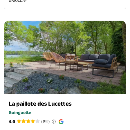
BRIOLLAY
La paillote des Lucettes
Guinguette
4.6
(192)