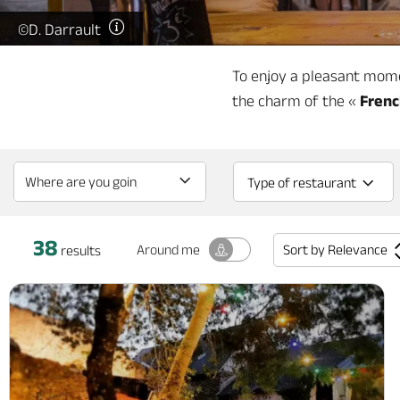
©D. Darrault
To enjoy a pleasant momen
the charm of the «
Frenc
Type of restaurant
38
Sort by
Relevance
Around me
results