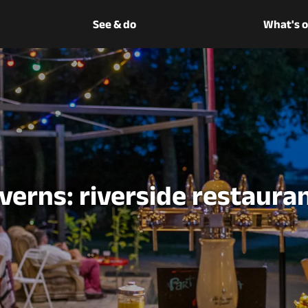
See & do
What's 
verns: riverside restaura