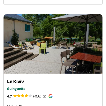
Le Kiviv
Guinguette
4.7
(456)