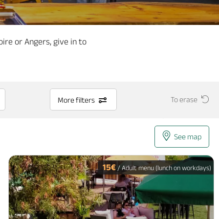
re or Angers, give in to
To erase
More filters
See map
15€
/ Adult menu (lunch on workdays)