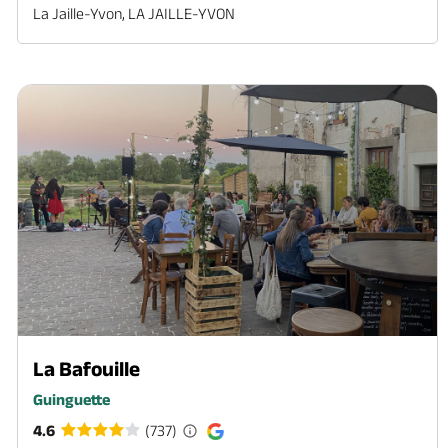
La Jaille-Yvon, LA JAILLE-YVON
La Bafouille
Guinguette
4.6
(737)