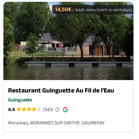
14,50€
/ Adult menu (lunch on workdays)
Restaurant Guinguette Au Fil de l'Eau
Guinguette
4.4
(543)
Morannes, MORANNES SUR SARTHE-DAUMERAY