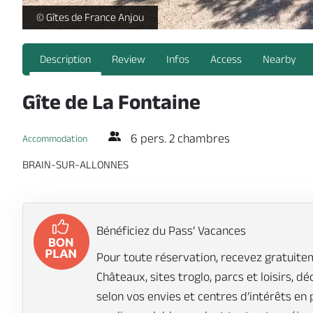
Gîte de La Fontaine_1 -
© Gîtes de France Anjou
Description
Review
Infos
Access
Nearby
Gîte de La Fontaine
6 pers. 2 chambres
Accommodation
BRAIN-SUR-ALLONNES
Bénéficiez du Pass’ Vacances
Pour toute réservation, recevez gratuitem
Châteaux, sites troglo, parcs et loisirs, d
selon vos envies et centres d’intérêts en 