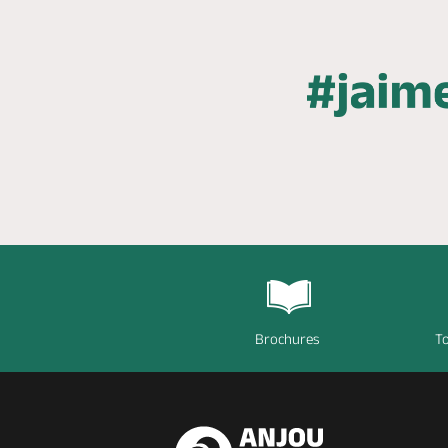
Brochures
To