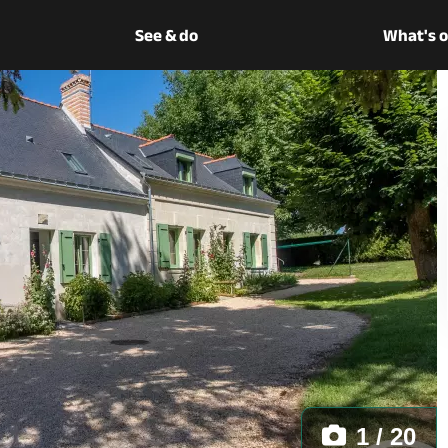
See & do
What's 
1 / 20