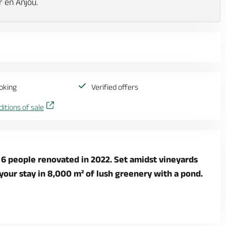
r en Anjou.
oking
Verified offers
itions of sale
 6 people renovated in 2022. Set amidst vineyards
your stay in 8,000 m² of lush greenery with a pond.