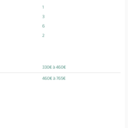
1
3
6
2
330€ à 460€
460€ à 765€