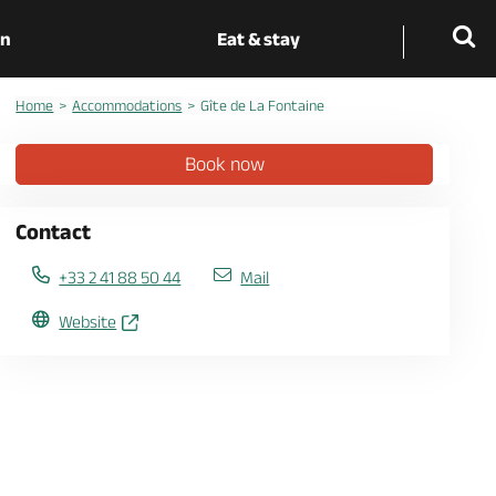
on
Eat & stay
Home
Accommodations
Gîte de La Fontaine
Book now
Contact
+33 2 41 88 50 44
Mail
Website