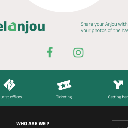
Share your Anjou with
your photos of the h
urist offices
Ticketing
Getting he
WHO ARE WE ?