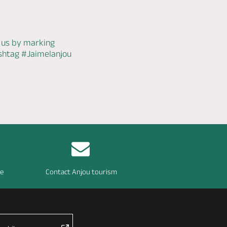
 us by marking
ashtag
#Jaimelanjou
re
Contact Anjou tourism