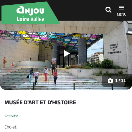
MENU
Explore Anjou
See & do
What's on
1 / 11
Eat & stay
MUSÉE D'ART ET D'HISTOIRE
Activity
Cholet