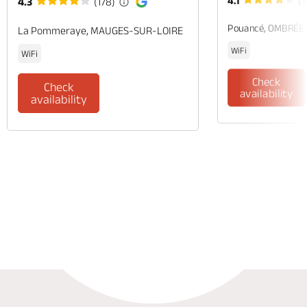
4.1
(1
4.3
(178)
Pouancé, OMBRÉE
La Pommeraye, MAUGES-SUR-LOIRE
WiFi
WiFi
Check
Check
availability
availability
Phone
Mail
Website