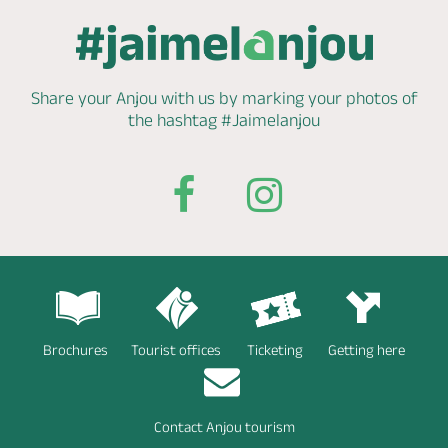
Share your Anjou with us by marking
your photos of
the hashtag
#Jaimelanjou
Brochures
Tourist offices
Ticketing
Getting here
Contact Anjou tourism