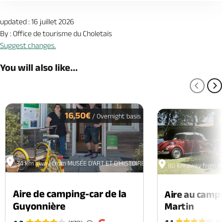
updated : 16 juillet 2026
By : Office de tourisme du Choletais
Suggest changes.
You will also like...
PREV
N
16,50€
/ Overnight basis
34 km away from MUSÉE D'ART ET D'HISTOIRE
80 km away from MU
Aire de camping-car de la
Aire au camp
Guyonnière
Martin