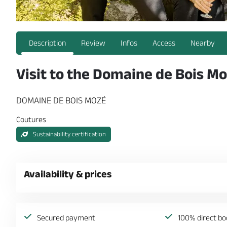
Description
Review
Infos
Access
Nearby
Visit to the Domaine de Bois M
DOMAINE DE BOIS MOZÉ
Coutures
Sustainability certification
Availability & prices
Secured payment
100% direct bo