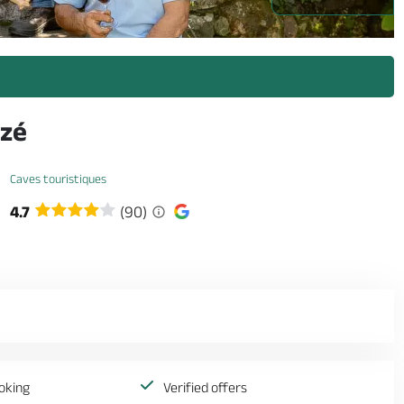
ozé
Caves touristiques
4.7
(90)
oking
Verified offers