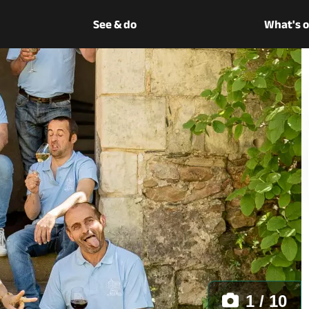
See & do
What's 
1 / 10