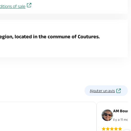
itions of sale
region, located in the commune of Coutures.
Ajouter un avis
AM Bourg
il y a 11 mois