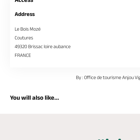
Address
Le Bois Mozé
Coutures
49320 Brissac loire aubance
FRANCE
By : Office de tourisme Anjou Vi
You will also like...