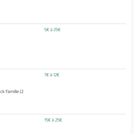
5€ à 25€
7€ à 12€
ck famille (2
15€ à 25€