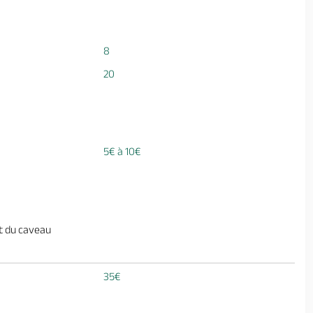
8
20
5€ à 10€
et du caveau
35€