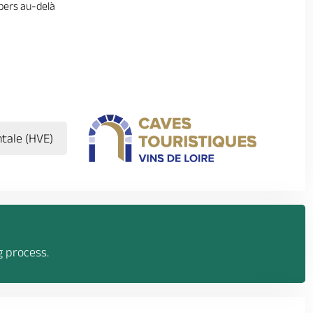
/ pers au-delà
tale (HVE)
g process.