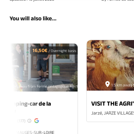
You will also like...
16,50€
/ Overnight basis
1.5 km away 
52.5 km away from Ferme pédagogique Agri'Kids
VISIT THE AGRI
de camping-car de la
nnière
Jarzé, JARZE VILLAGE
(177)
meraye, MAUGES-SUR-LOIRE