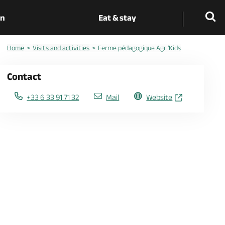
on
Eat & stay
Home
Visits and activities
Ferme pédagogique Agri'Kids
Contact
+33 6 33 91 71 32
Mail
Website