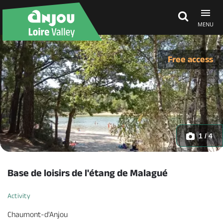
MENU
Explore Anjou
Free access
See & do
What's on
1 / 4
Eat & stay
Base de loisirs de l'étang de Malagué
Activity
Chaumont-d'Anjou