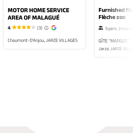
MOTOR HOME SERVICE
Furnished fla
Flèche zoo
AREA OF MALAGUÉ
4
(3)
5 pers. 2 room
Chaumont-D'Anjou, JARZE VILLAGES
GÎTE "MARGOT"
Jarzé, JARZE VILL
Phone
Mail