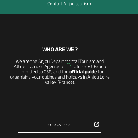
Contact Anjou tourism
WHO ARE WE ?
We are the Anjou Departmental Tourism and
EN
Attractiveness Agency, a Public Interest Group
committed to CSR, and the
official guide
for
organising your outings and holidays in Anjou Loire
Valley (France).
Loire by bike