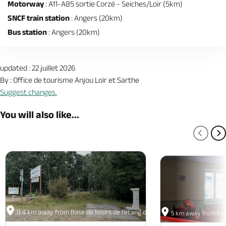
Motorway
: A11-A85 sortie Corzé - Seiches/Loir (5km)
SNCF train station
: Angers (20km)
Bus station
: Angers (20km)
updated : 22 juillet 2026
By : Office de tourisme Anjou Loir et Sarthe
Suggest changes.
You will also like...
PREV
N
0.4 km away from Base de loisirs de l'étang de Malagué
5 km away from Base