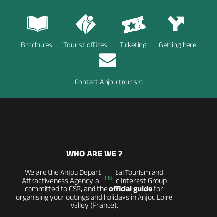
Brochures
Tourist offices
Ticketing
Getting here
Contact Anjou tourism
WHO ARE WE ?
We are the Anjou Departmental Tourism and
EN
Attractiveness Agency, a Public Interest Group
committed to CSR, and the
official guide
for
organising your outings and holidays in Anjou Loire
Valley (France).