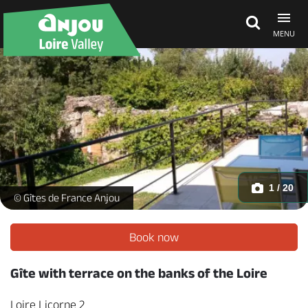
MENU
Explore Anjou
See & do
What's on
1 / 20
Loire Licorne 2_1 -
© Gîtes de France Anjou
Eat & stay
Book now
Gîte with terrace on the banks of the Loire
Loire Licorne 2