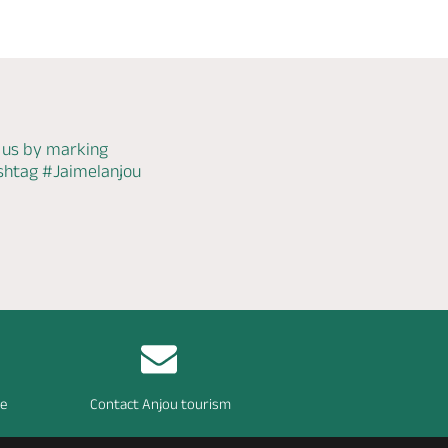
 us by marking
ashtag
#Jaimelanjou
re
Contact Anjou tourism