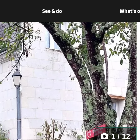
See & do
What's 
1 / 12