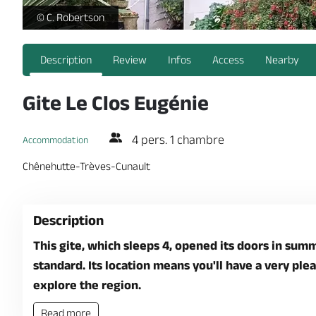
Gîte Le Clos Eugénie - _1 -
© C. Robertson
Description
Review
Infos
Access
Nearby
Gite Le Clos Eugénie
4 pers. 1 chambre
Accommodation
Chênehutte-Trèves-Cunault
Description
This gite, which sleeps 4, opened its doors in sum
standard. Its location means you'll have a very plea
explore the region.
Read more