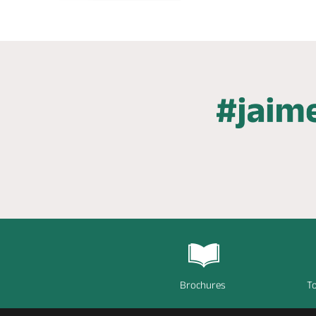
Brochures
To