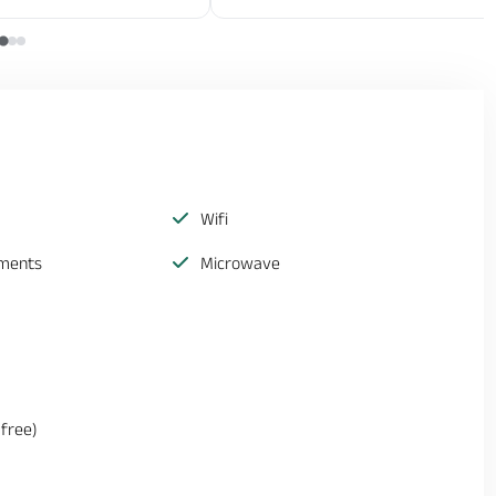
Wifi
ements
Microwave
(free)