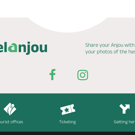
Share your Anjou with
your photos of the h
urist offices
Ticketing
Getting he