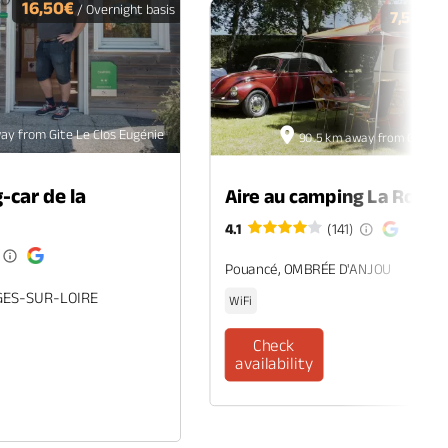
16,50€
/ Overnight basis
7,50€
/ O
ay from Gite Le Clos Eugénie
90.5 km away from Gite Le 
-car de la
Aire au camping La Roche
4.1
(141)
Pouancé, OMBRÉE D'ANJOU
GES-SUR-LOIRE
WiFi
Check
availability