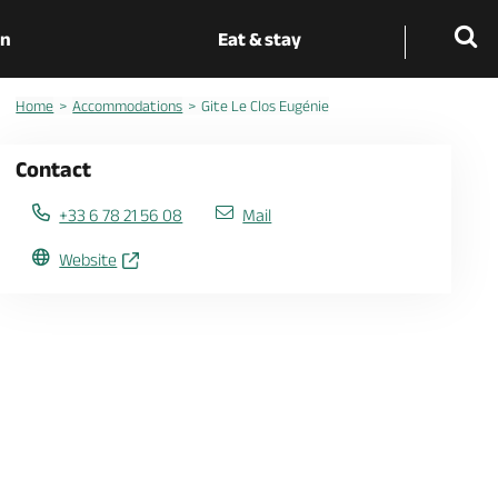
on
Eat & stay
Home
Accommodations
Gite Le Clos Eugénie
Contact
+33 6 78 21 56 08
Mail
Website