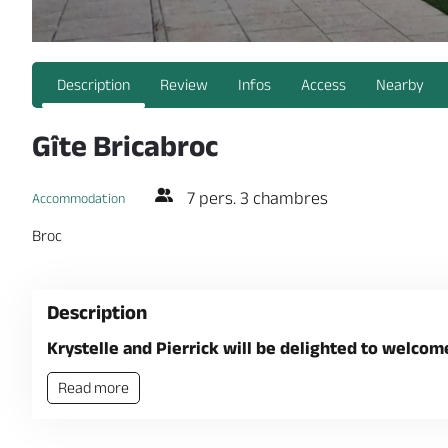
Description
Review
Infos
Access
Nearby
Gîte Bricabroc
7 pers. 3 chambres
Accommodation
Broc
Description
Krystelle and Pierrick will be delighted to welcom
Read more