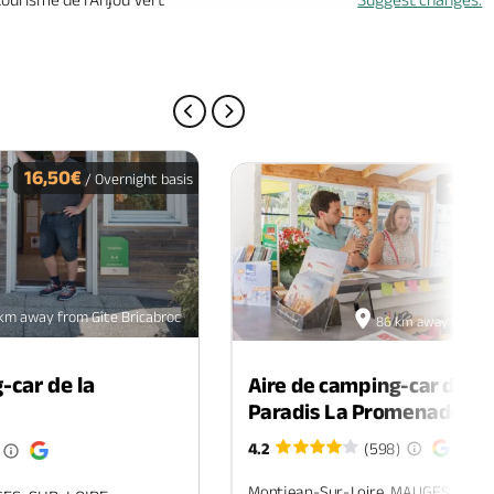
PREVIOUS PAGE
NEXT PAGE
16,50€
/ Overnight basis
16€
/ O
km away from Gîte Bricabroc
86 km away from Gî
-car de la
Aire de camping-car du c
Paradis La Promenade
4.2
(598)
Montjean-Sur-Loire, MAUGES-SUR-