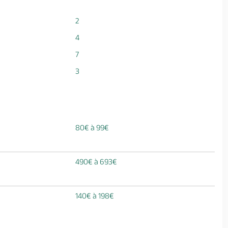
2
4
7
3
80€ à 99€
490€ à 693€
140€ à 198€