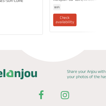
GES-SUR-LOIRE
WiFi
Check
availability
Share your Anjou with
your photos of the h