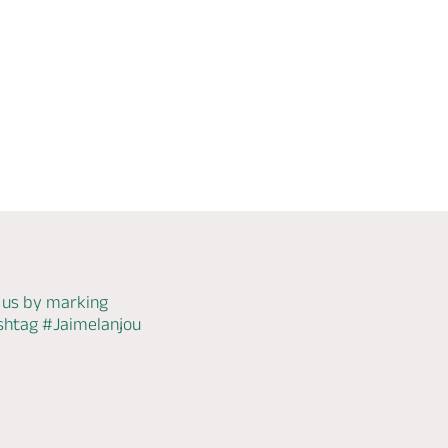
Morannes, MORANNES SUR SARTHE-
DAUMERAY
WiFi
Check
availability
 us by marking
ashtag
#Jaimelanjou