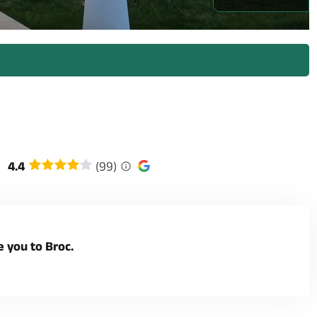
4.4
(99)
e you to Broc.