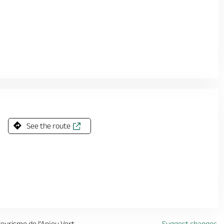
See the route
 tourisme de l'Anjou Vert
Suggest changes.