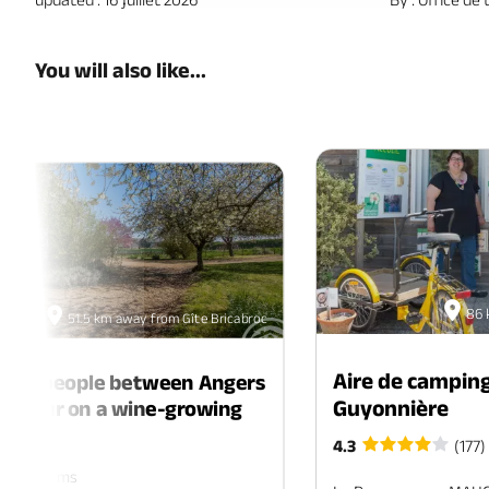
You will also like...
86 
51.5 km away from Gîte Bricabroc
Aire de camping
for 6 people between Angers
Guyonnière
Saumur on a wine-growing
te
4.3
(177)
rs. 3 rooms