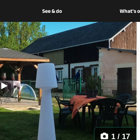
See & do
What's 
1 / 17