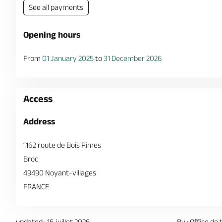
See all payments
Opening hours
From
01 January 2025
to
31 December 2026
Access
Address
1162 route de Bois Rimes
Broc
49490 Noyant-villages
FRANCE
updated : 16 juillet 2026
By : Office de