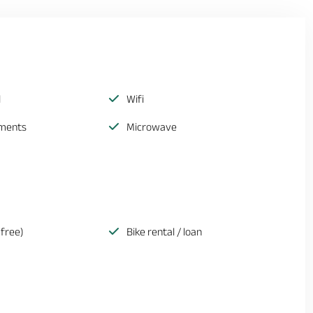
l
Wifi
ements
Microwave
(free)
Bike rental / loan