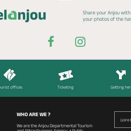
Share your Anjou with
your photos of the h
urist offices
Ticketing
Getting he
WHO ARE WE ?
Loire 
We are the Anjou Departmental Tourism
and Attractiveness Agency, a Public