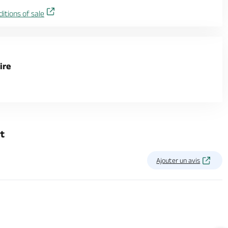
itions of sale
ire
t
Ajouter un avis