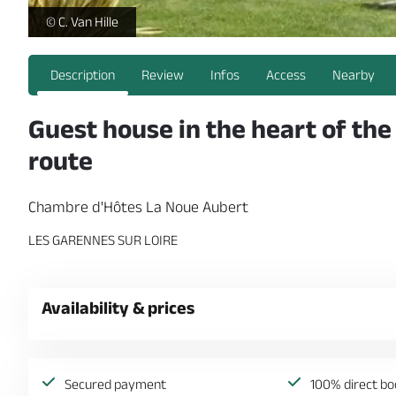
Chambre d'Hôtes - La Noue Aubert -
© C. Van Hille
Description
Review
Infos
Access
Nearby
Guest house in the heart of the 
route
Chambre d'Hôtes La Noue Aubert
LES GARENNES SUR LOIRE
Availability & prices
Secured payment
100% direct bo