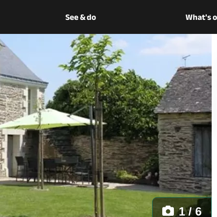
See & do
What's 
1 / 6