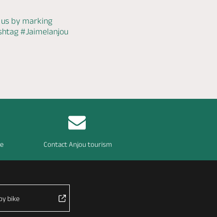
 us by marking
ashtag
#Jaimelanjou
re
Contact Anjou tourism
by bike