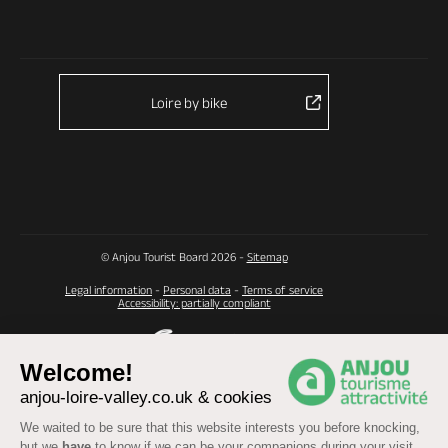
Loire by bike
© Anjou Tourist Board 2026 -
Sitemap
Legal information
-
Personal data
-
Terms of service
Accessibility: partially compliant
Welcome!
anjou-loire-valley.co.uk & cookies
We waited to be sure that this website interests you before knocking,
but we
have
to know if we can be your companions during your visit.