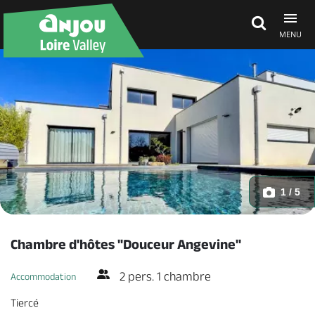
MENU
Explore Anjou
See & do
What's on
1 / 5
Eat & stay
Chambre d'hôtes "Douceur Angevine"
2 pers. 1 chambre
Accommodation
Tiercé