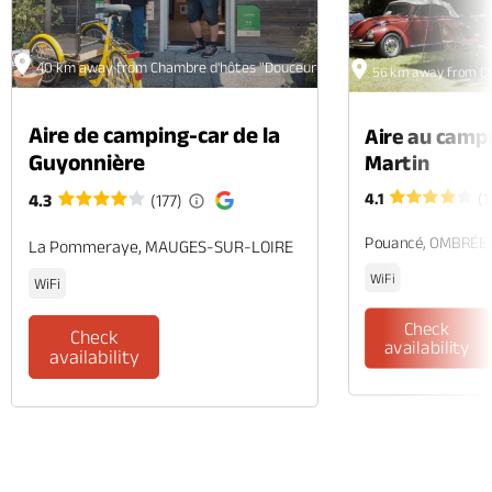
40 km away from Chambre d'hôtes "Douceur Angevine"
56 km away from Ch
Aire de camping-car de la
Aire au camp
Guyonnière
Martin
4.1
(1
4.3
(177)
Pouancé, OMBRÉE
La Pommeraye, MAUGES-SUR-LOIRE
WiFi
WiFi
Check
Check
availability
availability