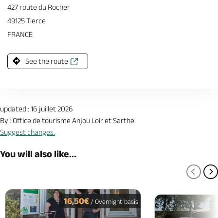
427 route du Rocher
49125 Tierce
FRANCE
See the route
updated : 16 juillet 2026
By : Office de tourisme Anjou Loir et Sarthe
Suggest changes.
You will also like...
PREV
N
16,50€
/ Overnight basis