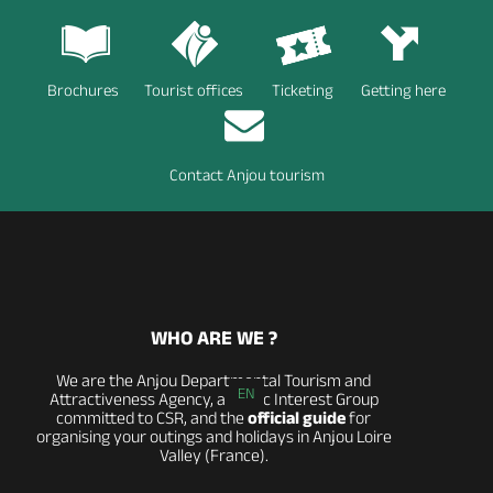
Brochures
Tourist offices
Ticketing
Getting here
Contact Anjou tourism
WHO ARE WE ?
We are the Anjou Departmental Tourism and
EN
Attractiveness Agency, a Public Interest Group
committed to CSR, and the
official guide
for
organising your outings and holidays in Anjou Loire
Valley (France).