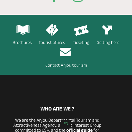
Brochures
Tourist offices
Ticketing
Getting here
Contact Anjou tourism
WHO ARE WE ?
We are the Anjou Departmental Tourism and
EN
Attractiveness Agency, a Public Interest Group
committed to CSR, and the
official guide
for