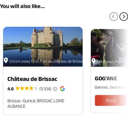
You will also like...
PREV
N
0.6 km away from Parc du Château de Brissac
17 km away from Pa
GOG’ANE
Château de Brissac
Gennes, Gennes-Va
4.6
(5 514)
Book
Brissac-Quincé, BRISSAC LOIRE
AUBANCE