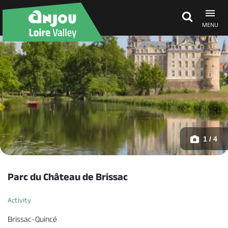
MENU
Explore Anjou
See & do
What's on
1 / 4
Eat & stay
Parc du Château de Brissac
Activity
Brissac-Quincé