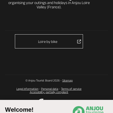
organising your outings and holidays in Anjou Loire
Valley (France).
Loire by bike
© Anjou Tourist Board 2026 -
Sitemap
Legal information
-
Personal data
-
Terms of service
Accessibility: partially compliant
Welcome!