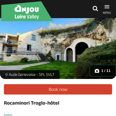
MENU
Explore Anjou
See & do
What's on
1 / 11
Rocaminori -
© Aude Genevaise - SPL SVLT
Eat & stay
Book now
Rocaminori Troglo-hôtel
Hotel