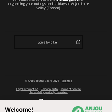
organising your outings and holidays in Anjou Loire
Valley (France).
Loire by bike
© Anjou Tourist Board 2026 -
Sitemap
Legal information
-
Personal data
-
Terms of service
Accessibility: partially compliant
Welcome!