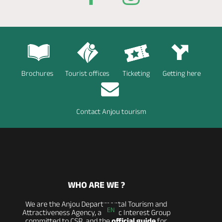
Brochures
Tourist offices
Ticketing
Getting here
Contact Anjou tourism
WHO ARE WE ?
We are the Anjou Departmental Tourism and
EN
Attractiveness Agency, a Public Interest Group
committed to CSR, and the
official guide
for