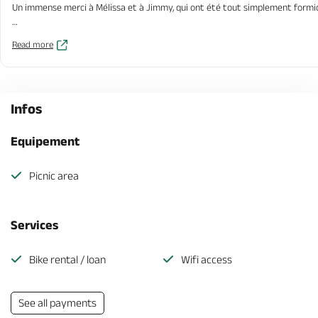
Un immense merci à Mélissa et à Jimmy, qui ont été tout simplement formidab
Nous avons ri, crié, joué le jeu à fond et surtout partagé des moments de com
Read more
Merci encore pour cette parenthèse hors du temps, pleine de rires et de so
Une chose est sûre : on en reparlera encore longtemps… et avec le sourire
Infos
Equipement
Picnic area
Services
Bike rental / loan
Wifi access
See all payments