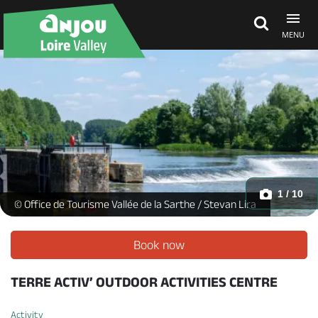
MENU
Explore Anjou
See & do
What's on
1 / 10
Terre-Activ-2022-Sélection-WEB-13 -
© Office de Tourisme Vallée de la Sarthe / Stevan Lira
Eat & stay
Book now
TERRE ACTIV’ OUTDOOR ACTIVITIES CENTRE
Activity