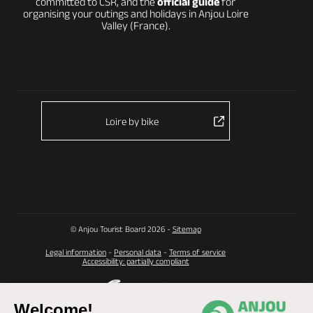
committed to CSR, and the
official guide
for
organising your outings and holidays in Anjou Loire
Valley (France).
Loire by bike
© Anjou Tourist Board 2026 -
Sitemap
Legal information
-
Personal data
-
Terms of service
Accessibility: partially compliant
Welcome!