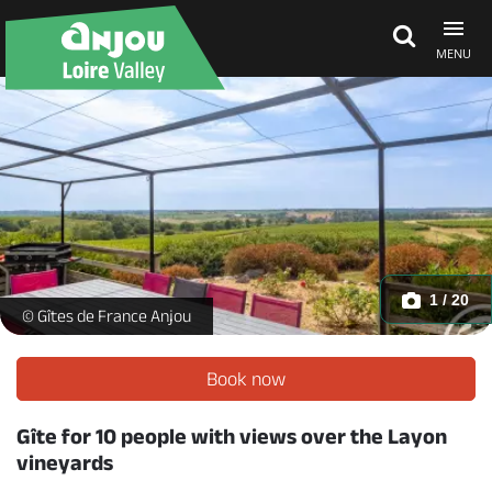
MENU
Explore Anjou
See & do
What's on
1 / 20
Gîte des Forges "La Terrasse sur les Vignes"_1 -
© Gîtes de France Anjou
Eat & stay
Book now
Gîte for 10 people with views over the Layon
vineyards