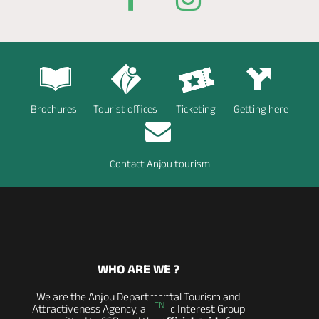
Brochures
Tourist offices
Ticketing
Getting here
Contact Anjou tourism
WHO ARE WE ?
We are the Anjou Departmental Tourism and
EN
Attractiveness Agency, a Public Interest Group