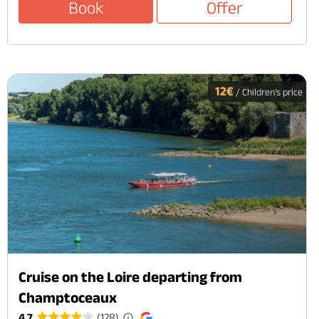
Book
Offer
12€
/ Children's price
Cruise on the Loire departing from
Champtoceaux
4.7
(128)