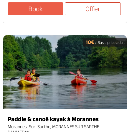
Book
Offer
10€
/ Basic price adult
Paddle & canoë kayak à Morannes
Morannes-Sur-Sarthe, MORANNES SUR SARTHE-