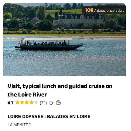
10€
/ Basic price adult
Visit, typical lunch and guided cruise on
the Loire River
4.7
(73)
LOIRE ODYSSÉE : BALADES EN LOIRE
LA MENITRE