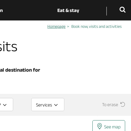
on
Eat & stay
Homepage
Book now, visits and activities
sits
eal destination for
To erase
?
Services
See map