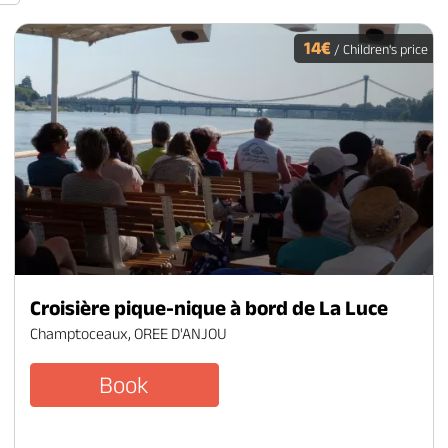
14€
/ Children's price
Croisière pique-nique à bord de La Luce
Champtoceaux, OREE D'ANJOU
Book