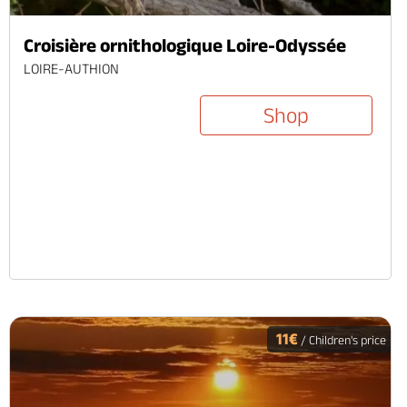
Croisière ornithologique Loire-Odyssée
LOIRE-AUTHION
Shop
11€
/ Children's price