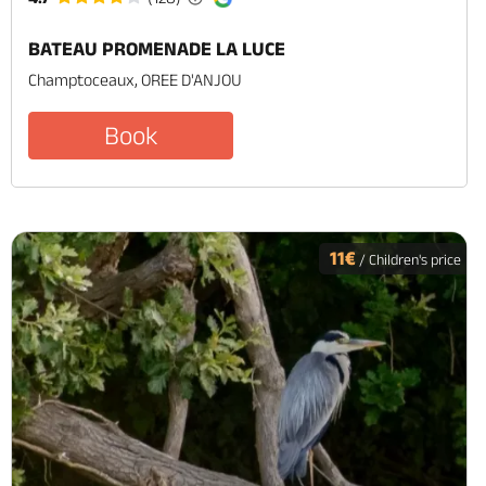
BATEAU PROMENADE LA LUCE
Champtoceaux, OREE D'ANJOU
Book
11€
/ Children's price