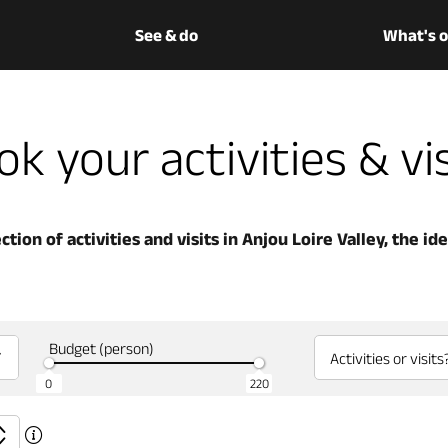
See & do
What's 
k your activities & vi
tion of activities and visits in Anjou Loire Valley, the id
Budget (person)
Activities or visits
0
220