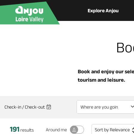
Explore Anjou
Boo
Book and enjoy our selec
tourism and leisure.
Check-in / Check-out
191
Sort by
Relevance
Around me
results