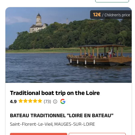
12€
/ Children's price
Traditional boat trip on the Loire
4.9
(73)
BATEAU TRADITIONNEL "LOIRE EN BATEAU"
Saint-Florent-Le-Vieil, MAUGES-SUR-LOIRE