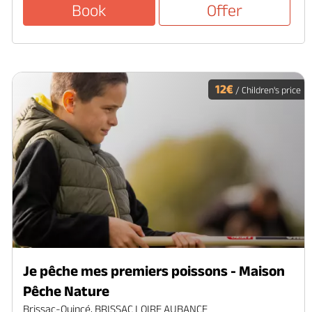
Book
Offer
12€
/ Children's price
Je pêche mes premiers poissons - Maison
Pêche Nature
Brissac-Quincé, BRISSAC LOIRE AUBANCE