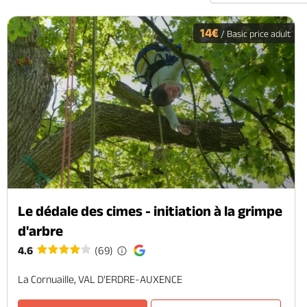
14€
/ Basic price adult
Le dédale des cimes - initiation à la grimpe
d'arbre
4.6
(69)
La Cornuaille, VAL D'ERDRE-AUXENCE